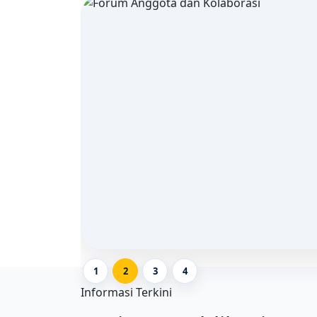
1
2
3
4
Informasi Terkini