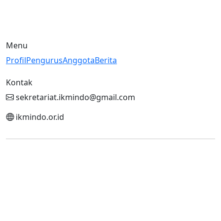
Jl. Cipinang Bali I No. 8, Cipinang Muara, Jatinegara, Jakarta
Timur - Indonesia
Menu
Profil
Pengurus
Anggota
Berita
Kontak
sekretariat.ikmindo@gmail.com
ikmindo.or.id
© 2026 IKMINDO.