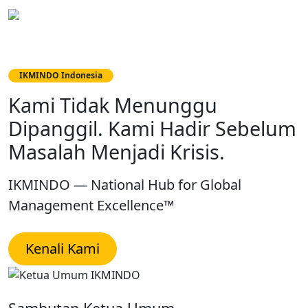
IKMINDO
Konsultan Manajemen Berinteg
IKMINDO Indonesia
IKMINDO Indonesia
Kami Tidak Menunggu
Kompetensi Bisa Diklaim Siapa
Dipanggil. Kami Hadir Sebelum
Saja. Yang Bersertifikat, Hanya
Masalah Menjadi Krisis.
Mereka yang Sudah Teruji.
IKMINDO — National Hub for Global
Jalur Sertifikasi CMC · Standar Global · Diakui
Management Excellence™
Industri & Pemerintah
Kenali Kami
Mulai Jalur Sertifikasi