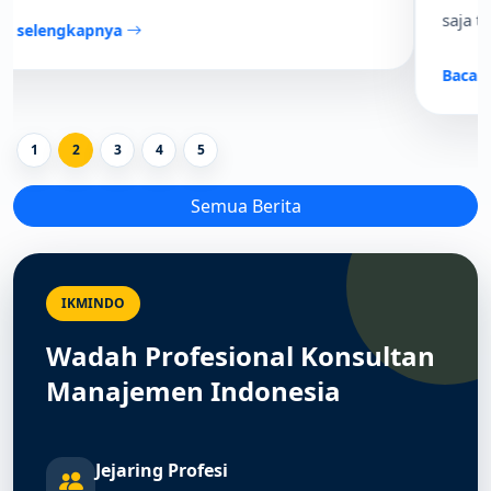
saja tidak lagi cukup.
Baca selengkapnya
1
2
3
4
5
Semua Berita
IKMINDO
Wadah Profesional Konsultan
Manajemen Indonesia
Jejaring Profesi