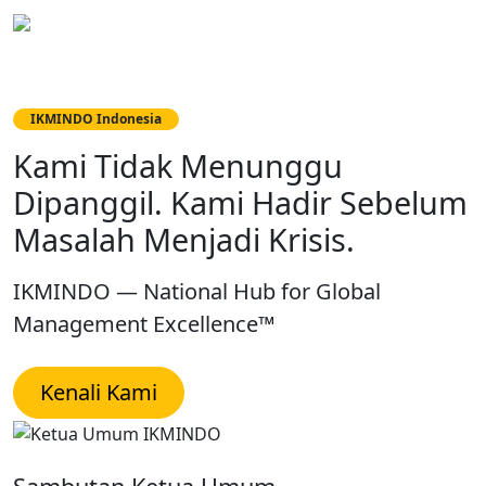
IKMINDO
Konsultan Manajemen Berinteg
IKMINDO Indonesia
IKMINDO Indonesia
Kami Tidak Menunggu
Kompetensi Bisa Diklaim Siapa
Dipanggil. Kami Hadir Sebelum
Saja. Yang Bersertifikat, Hanya
Masalah Menjadi Krisis.
Mereka yang Sudah Teruji.
IKMINDO — National Hub for Global
Jalur Sertifikasi CMC · Standar Global · Diakui
Management Excellence™
Industri & Pemerintah
Kenali Kami
Mulai Jalur Sertifikasi