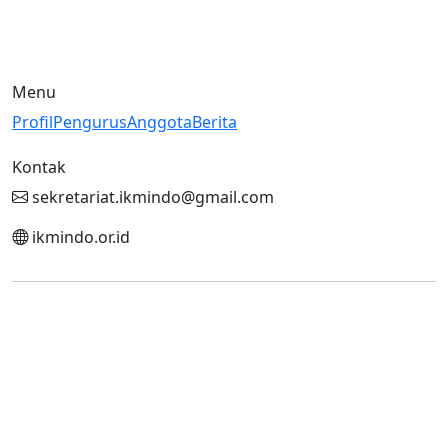
Jl. Cipinang Bali I No. 8, Cipinang Muara, Jatinegara, Jakarta
Timur - Indonesia
Menu
Profil
Pengurus
Anggota
Berita
Kontak
sekretariat.ikmindo@gmail.com
ikmindo.or.id
© 2026 IKMINDO.