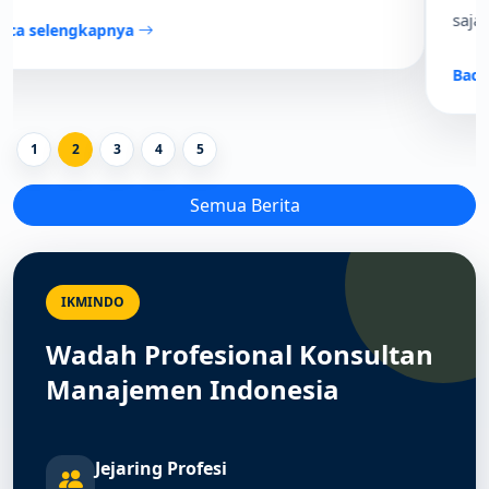
saja tidak lagi cukup.
Baca selengkapnya
1
2
3
4
5
Semua Berita
IKMINDO
Wadah Profesional Konsultan
Manajemen Indonesia
Jejaring Profesi