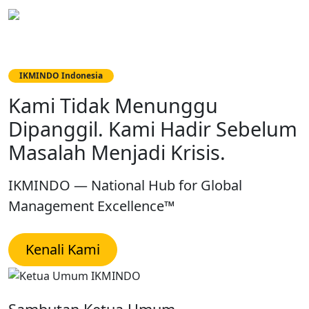
IKMINDO
Konsultan Manajemen Berinteg
IKMINDO Indonesia
IKMINDO Indonesia
Kami Tidak Menunggu
Kompetensi Bisa Diklaim Siapa
Dipanggil. Kami Hadir Sebelum
Saja. Yang Bersertifikat, Hanya
Masalah Menjadi Krisis.
Mereka yang Sudah Teruji.
IKMINDO — National Hub for Global
Jalur Sertifikasi CMC · Standar Global · Diakui
Management Excellence™
Industri & Pemerintah
Kenali Kami
Mulai Jalur Sertifikasi