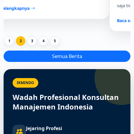
saja tidak lagi cukup.
Baca selengkapnya
1
2
3
4
5
Semua Berita
IKMINDO
Wadah Profesional Konsultan
Manajemen Indonesia
Jejaring Profesi