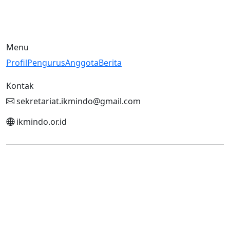
Jl. Cipinang Bali I No. 8, Cipinang Muara, Jatinegara, Jakarta
Timur - Indonesia
Menu
Profil
Pengurus
Anggota
Berita
Kontak
sekretariat.ikmindo@gmail.com
ikmindo.or.id
© 2026 IKMINDO.